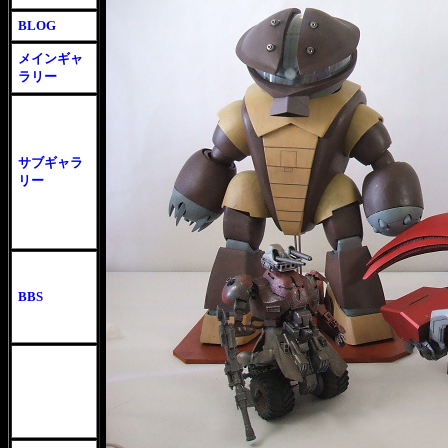
BLOG
メインギャ
ラリー
、
サブギャラ
リー
BBS
---